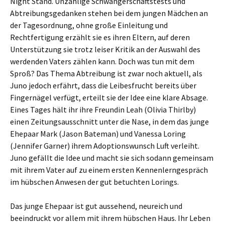
Night Stand. Unzählige Schwangerschaftstests und
Abtreibungsgedanken stehen bei dem jungen Mädchen an
der Tagesordnung, ohne große Einleitung und
Rechtfertigung erzählt sie es ihren Eltern, auf deren
Unterstützung sie trotz leiser Kritik an der Auswahl des
werdenden Vaters zählen kann. Doch was tun mit dem
Sproß? Das Thema Abtreibung ist zwar noch aktuell, als
Juno jedoch erfährt, dass die Leibesfrucht bereits über
Fingernägel verfügt, erteilt sie der Idee eine klare Absage.
Eines Tages hält ihr ihre Freundin Leah (Olivia Thirlby)
einen Zeitungsausschnitt unter die Nase, in dem das junge
Ehepaar Mark (Jason Bateman) und Vanessa Loring
(Jennifer Garner) ihrem Adoptionswunsch Luft verleiht.
Juno gefällt die Idee und macht sie sich sodann gemeinsam
mit ihrem Vater auf zu einem ersten Kennenlerngespräch
im hübschen Anwesen der gut betuchten Lorings.
Das junge Ehepaar ist gut aussehend, neureich und
beeindruckt vor allem mit ihrem hübschen Haus. Ihr Leben