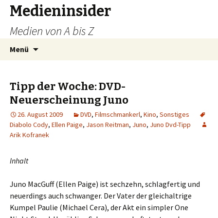
Medieninsider
Medien von A bis Z
Zum
Suchen
Menü
Inhalt
nach:
springen
Tipp der Woche: DVD-
Neuerscheinung Juno
26. August 2009
DVD
,
Filmschmankerl
,
Kino
,
Sonstiges
Diabolo Cody
,
Ellen Paige
,
Jason Reitman
,
Juno
,
Juno Dvd-Tipp
Arik Kofranek
Inhalt
Juno MacGuff (Ellen Paige) ist sechzehn, schlagfertig und
neuerdings auch schwanger. Der Vater der gleichaltrige
Kumpel Paulie (Michael Cera), der Akt ein simpler One