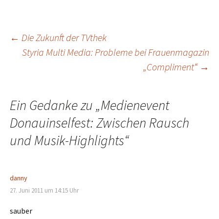
Beitrags-
←
Die Zukunft der TVthek
Styria Multi Media: Probleme bei Frauenmagazin
„Compliment“
→
Navigation
Ein Gedanke zu „
Medienevent
Donauinselfest: Zwischen Rausch
und Musik-Highlights
“
danny
27. Juni 2011 um 14:15 Uhr
sauber