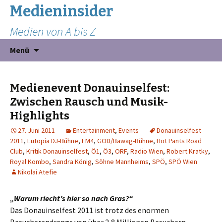
Medieninsider
Medien von A bis Z
Zum
Suchen
Menü
Inhalt
nach:
springen
Medienevent Donauinselfest:
Zwischen Rausch und Musik-
Highlights
27. Juni 2011
Entertainment
,
Events
Donauinselfest
2011
,
Eutopia DJ-Bühne
,
FM4
,
GÖD/Bawag-Bühne
,
Hot Pants Road
Club
,
Kritik Donauinselfest
,
Ö1
,
Ö3
,
ORF
,
Radio Wien
,
Robert Kratky
,
Royal Kombo
,
Sandra König
,
Söhne Mannheims
,
SPÖ
,
SPÖ Wien
Nikolai Atefie
„Warum riecht’s hier so nach Gras?“
Das Donauinselfest 2011 ist trotz des enormen