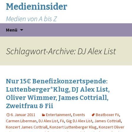
Medieninsider
Medien von A bis Z
Zum
Suchen
Menü
Inhalt
nach:
springen
Schlagwort-Archive: DJ Alex List
Nur 15€ Benefizkonzertspende:
Luttenberger*Klug, DJ Alex List,
Oliver Wimmer, James Cottriall,
Zweitfrau & Fii
6. Januar 2011
Entertainment
,
Events
Beatboxer Fii
,
Carmen Liberman
,
DJ Alex List
,
Fii
,
Gig DJ Alex List
,
James Cottriall
,
Konzert James Cottriall
,
Konzert Luttenberger Klug
,
Konzert Oliver