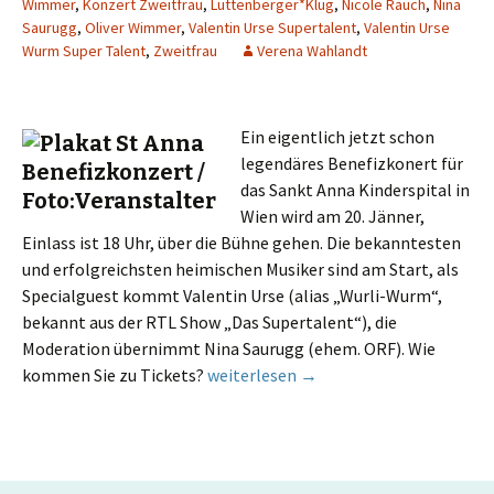
Wimmer
,
Konzert Zweitfrau
,
Luttenberger*Klug
,
Nicole Rauch
,
Nina
Saurugg
,
Oliver Wimmer
,
Valentin Urse Supertalent
,
Valentin Urse
Wurm Super Talent
,
Zweitfrau
Verena Wahlandt
Ein eigentlich jetzt schon
legendäres Benefizkonert für
das Sankt Anna Kinderspital in
Wien wird am 20. Jänner,
Einlass ist 18 Uhr, über die Bühne gehen. Die bekanntesten
und erfolgreichsten heimischen Musiker sind am Start, als
Specialguest kommt Valentin Urse (alias „Wurli-Wurm“,
bekannt aus der RTL Show „Das Supertalent“), die
Moderation übernimmt Nina Saurugg (ehem. ORF). Wie
Nur 15€ Benefizkonzertspende: Luttenb
kommen Sie zu Tickets?
weiterlesen
→