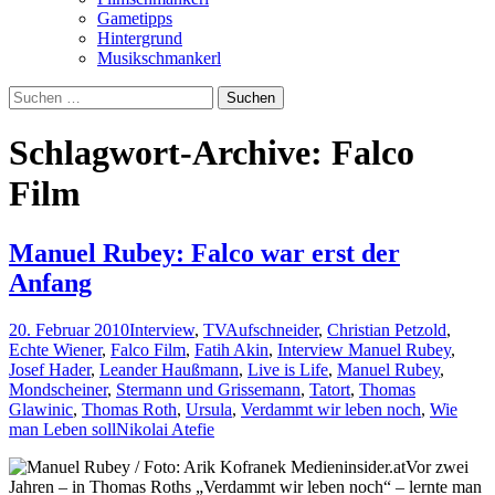
Gametipps
Hintergrund
Musikschmankerl
Suchen
nach:
Schlagwort-Archive: Falco
Film
Manuel Rubey: Falco war erst der
Anfang
20. Februar 2010
Interview
,
TV
Aufschneider
,
Christian Petzold
,
Echte Wiener
,
Falco Film
,
Fatih Akin
,
Interview Manuel Rubey
,
Josef Hader
,
Leander Haußmann
,
Live is Life
,
Manuel Rubey
,
Mondscheiner
,
Stermann und Grissemann
,
Tatort
,
Thomas
Glawinic
,
Thomas Roth
,
Ursula
,
Verdammt wir leben noch
,
Wie
man Leben soll
Nikolai Atefie
Vor zwei
Jahren – in Thomas Roths „Verdammt wir leben noch“ – lernte man