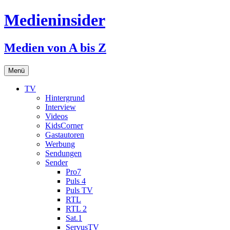
Medieninsider
Medien von A bis Z
Zum
Menü
Inhalt
springen
TV
Hintergrund
Interview
Videos
KidsCorner
Gastautoren
Werbung
Sendungen
Sender
Pro7
Puls 4
Puls TV
RTL
RTL 2
Sat.1
ServusTV