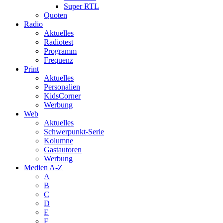
Super RTL
Quoten
Radio
Aktuelles
Radiotest
Programm
Frequenz
Print
Aktuelles
Personalien
KidsCorner
Werbung
Web
Aktuelles
Schwerpunkt-Serie
Kolumne
Gastautoren
Werbung
Medien A-Z
A
B
C
D
E
F