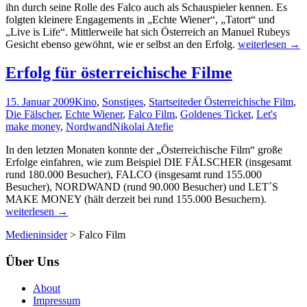
ihn durch seine Rolle des Falco auch als Schauspieler kennen. Es
folgten kleinere Engagements in „Echte Wiener“, „Tatort“ und
„Live is Life“. Mittlerweile hat sich Österreich an Manuel Rubeys
Manuel
Gesicht ebenso gewöhnt, wie er selbst an den Erfolg.
weiterlesen
→
Rubey:
Falco
Erfolg für österreichische Filme
war
erst
15. Januar 2009
Kino
,
Sonstiges
,
Startseite
der Österreichische Film
,
der
Die Fälscher
,
Echte Wiener
,
Falco Film
,
Goldenes Ticket
,
Let's
Anfang
make money
,
Nordwand
Nikolai Atefie
In den letzten Monaten konnte der „Österreichische Film“ große
Erfolge einfahren, wie zum Beispiel DIE FÄLSCHER (insgesamt
rund 180.000 Besucher), FALCO (insgesamt rund 155.000
Besucher), NORDWAND (rund 90.000 Besucher) und LET´S
Erfolg
MAKE MONEY (hält derzeit bei rund 155.000 Besuchern).
für
weiterlesen
→
österreic
Medieninsider
>
Falco Film
Filme
Über Uns
About
Impressum