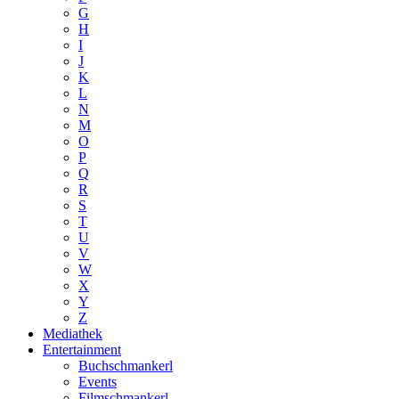
G
H
I
J
K
L
N
M
O
P
Q
R
S
T
U
V
W
X
Y
Z
Mediathek
Entertainment
Buchschmankerl
Events
Filmschmankerl