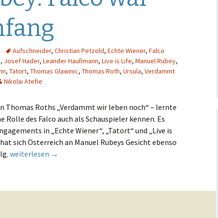
Hintergrund
nfang
Musikschmankerl
Aufschneider
,
Christian Petzold
,
Echte Wiener
,
Falco
y
,
Josef Hader
,
Leander Haußmann
,
Live is Life
,
Manuel Rubey
,
nn
,
Tatort
,
Thomas Glawinic
,
Thomas Roth
,
Ursula
,
Verdammt
Nikolai Atefie
 in Thomas Roths „Verdammt wir leben noch“ – lernte
e Rolle des Falco auch als Schauspieler kennen. Es
ngagements in „Echte Wiener“, „Tatort“ und „Live is
e hat sich Österreich an Manuel Rubeys Gesicht ebenso
Manuel Rubey: Falco war erst der Anfang
lg.
weiterlesen
→