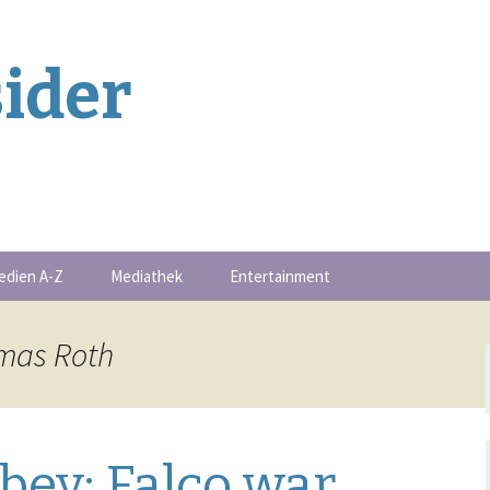
ider
edien A-Z
Mediathek
Entertainment
Buchschmankerl
omas Roth
-Serie
Events
Filmschmankerl
bey: Falco war
Gametipps