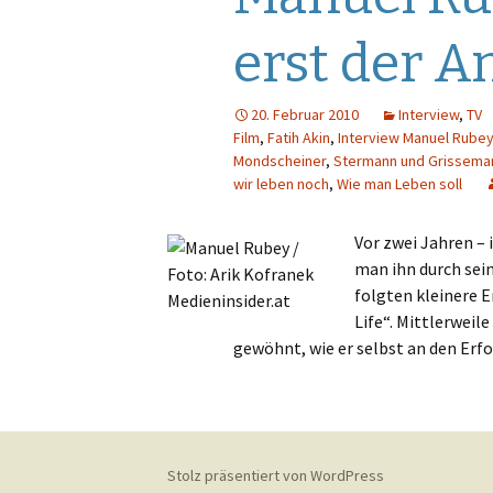
Gastautoren
Werbung
E
erst der A
Werbung
F
20. Februar 2010
Interview
,
TV
Sendungen
G
Film
,
Fatih Akin
,
Interview Manuel Rube
Mondscheiner
,
Stermann und Grissema
Sender
Pro7
H
wir leben noch
,
Wie man Leben soll
Quoten
Puls 4
I
Vor zwei Jahren –
man ihn durch sein
Puls TV
J
folgten kleinere E
Life“. Mittlerweil
RTL
K
gewöhnt, wie er selbst an den Erfo
RTL 2
L
Sat.1
N
Stolz präsentiert von WordPress
ServusTV
M