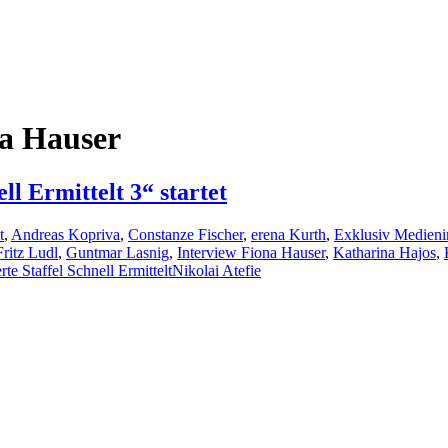
na Hauser
 Ermittelt 3“ startet
t
,
Andreas Kopriva
,
Constanze Fischer
,
erena Kurth
,
Exklusiv Medienins
Fritz Ludl
,
Guntmar Lasnig
,
Interview Fiona Hauser
,
Katharina Hajos
,
erte Staffel Schnell Ermittelt
Nikolai Atefie