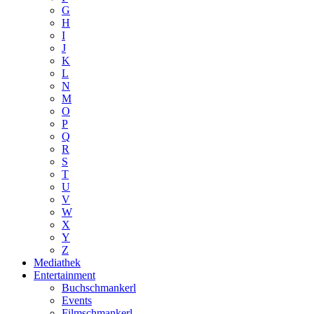
G
H
I
J
K
L
N
M
O
P
Q
R
S
T
U
V
W
X
Y
Z
Mediathek
Entertainment
Buchschmankerl
Events
Filmschmankerl