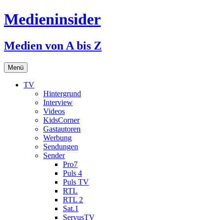
Medieninsider
Medien von A bis Z
Zum
Menü
Inhalt
springen
TV
Hintergrund
Interview
Videos
KidsCorner
Gastautoren
Werbung
Sendungen
Sender
Pro7
Puls 4
Puls TV
RTL
RTL 2
Sat.1
ServusTV