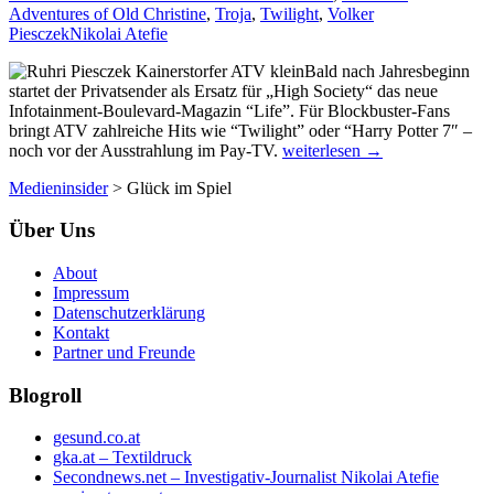
Adventures of Old Christine
,
Troja
,
Twilight
,
Volker
Piesczek
Nikolai Atefie
Bald nach Jahresbeginn
startet der Privatsender als Ersatz für „High Society“ das neue
Infotainment-Boulevard-Magazin “Life”. Für Blockbuster-Fans
bringt ATV zahlreiche Hits wie “Twilight” oder “Harry Potter 7″ –
Das
noch vor der Ausstrahlung im Pay-TV.
weiterlesen
→
ATV-
Medieninsider
>
Glück im Spiel
Programm
2010:
Über Uns
Das
Geschäft
mit
About
der
Impressum
Liebe
Datenschutzerklärung
Kontakt
Partner und Freunde
Blogroll
gesund.co.at
gka.at – Textildruck
Secondnews.net – Investigativ-Journalist Nikolai Atefie