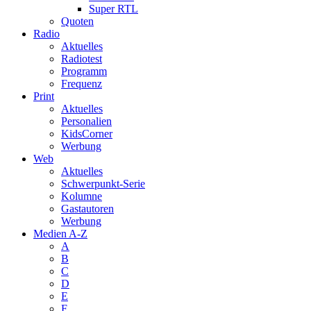
Super RTL
Quoten
Radio
Aktuelles
Radiotest
Programm
Frequenz
Print
Aktuelles
Personalien
KidsCorner
Werbung
Web
Aktuelles
Schwerpunkt-Serie
Kolumne
Gastautoren
Werbung
Medien A-Z
A
B
C
D
E
F