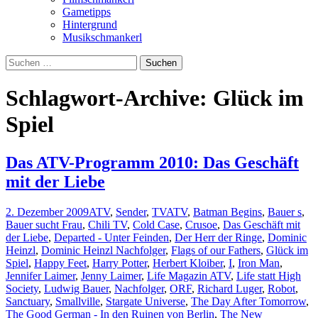
Gametipps
Hintergrund
Musikschmankerl
Suchen
nach:
Schlagwort-Archive: Glück im
Spiel
Das ATV-Programm 2010: Das Geschäft
mit der Liebe
2. Dezember 2009
ATV
,
Sender
,
TV
ATV
,
Batman Begins
,
Bauer s
,
Bauer sucht Frau
,
Chili TV
,
Cold Case
,
Crusoe
,
Das Geschäft mit
der Liebe
,
Departed - Unter Feinden
,
Der Herr der Ringe
,
Dominic
Heinzl
,
Dominic Heinzl Nachfolger
,
Flags of our Fathers
,
Glück im
Spiel
,
Happy Feet
,
Harry Potter
,
Herbert Kloiber
,
I
,
Iron Man
,
Jennifer Laimer
,
Jenny Laimer
,
Life Magazin ATV
,
Life statt High
Society
,
Ludwig Bauer
,
Nachfolger
,
ORF
,
Richard Luger
,
Robot
,
Sanctuary
,
Smallville
,
Stargate Universe
,
The Day After Tomorrow
,
The Good German - In den Ruinen von Berlin
,
The New