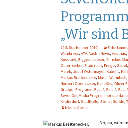
Gastautoren
Werbung
E
Programm 
Werbung
F
„Wir sind 
Sendungen
G
Sender
Pro7
H
9. September 2010
Entertainm
Warnkross
,
ATV
,
AustriaNews
,
Austrias
,
Kösetürk
,
Biggest Looser
,
Christine Ma
Quoten
Puls 4
I
Österreicher
,
Elton reist
,
Fringe
,
Gabel
Marek
,
Josef Ostermayer
,
Kabel 1
,
Kar
Puls TV
J
Markus Breitenecker
,
Martin Wurnitsch
Norbert Oberhauser
,
Numb3rs
,
Oliver 
RTL
K
Gruppe
,
Programm Puls 4
,
Puls 4
,
Puls 
SevenOneMedia Programmpräsentatio
RTL 2
L
Kinderdorf
,
Stadthalle
,
Stefan Gödde
,
T
Nikolai Atefie
Sat.1
N
No, na, würden 
ServusTV
M