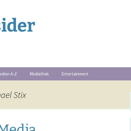
ider
edien A-Z
Mediathek
Entertainment
Buchschmankerl
ael Stix
-Serie
Events
Filmschmankerl
Media
Gametipps