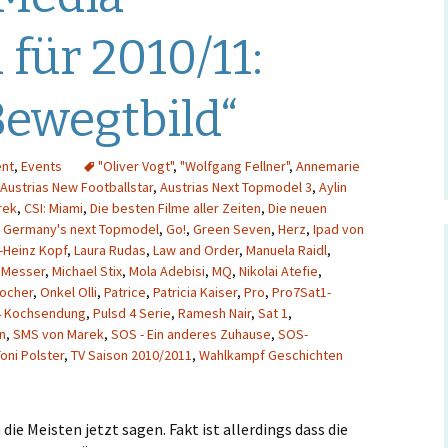
Hintergrund
für 2010/11:
Musikschmankerl
Bewegtbild“
ent
,
Events
"Oliver Vogt"
,
"Wolfgang Fellner"
,
Annemarie
Austrias New Footballstar
,
Austrias Next Topmodel 3
,
Aylin
rek
,
CSI: Miami
,
Die besten Filme aller Zeiten
,
Die neuen
,
Germany's next Topmodel
,
Go!
,
Green Seven
,
Herz
,
Ipad von
l-Heinz Kopf
,
Laura Rudas
,
Law and Order
,
Manuela Raidl
,
,
Messer
,
Michael Stix
,
Mola Adebisi
,
MQ
,
Nikolai Atefie
,
Pocher
,
Onkel Olli
,
Patrice
,
Patricia Kaiser
,
Pro
,
Pro7Sat1-
4 Kochsendung
,
Pulsd 4 Serie
,
Ramesh Nair
,
Sat 1
,
n
,
SMS von Marek
,
SOS - Ein anderes Zuhause
,
SOS-
oni Polster
,
TV Saison 2010/2011
,
Wahlkampf Geschichten
die Meisten jetzt sagen. Fakt ist allerdings dass die