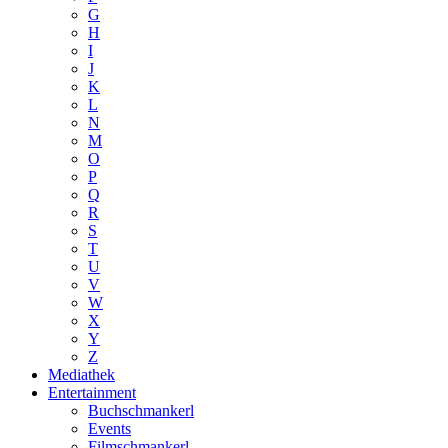
G
H
I
J
K
L
N
M
O
P
Q
R
S
T
U
V
W
X
Y
Z
Mediathek
Entertainment
Buchschmankerl
Events
Filmschmankerl