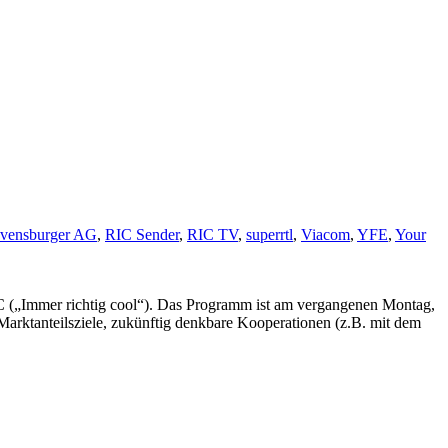
vensburger AG
,
RIC Sender
,
RIC TV
,
superrtl
,
Viacom
,
YFE
,
Your
iC („Immer richtig cool“). Das Programm ist am vergangenen Montag,
 Marktanteilsziele, zukünftig denkbare Kooperationen (z.B. mit dem