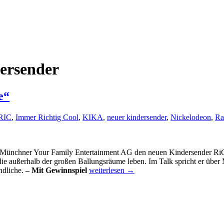
dersender
e“
RIC
,
Immer Richtig Cool
,
KIKA
,
neuer kindersender
,
Nickelodeon
,
Ra
 der Münchner Your Family Entertainment AG den neuen Kindersender R
 die außerhalb der großen Ballungsräume leben. Im Talk spricht er über
Neuer
ndliche.
– Mit Gewinnspiel
weiterlesen
→
Kindersender
RiC
„mit
Public
Value“