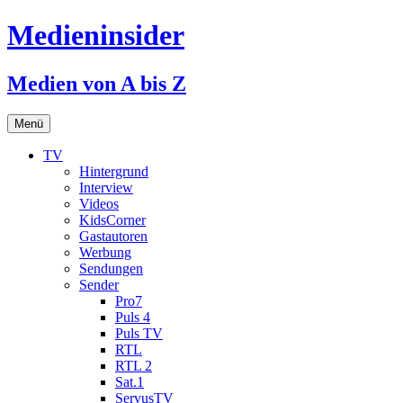
Medieninsider
Medien von A bis Z
Zum
Menü
Inhalt
springen
TV
Hintergrund
Interview
Videos
KidsCorner
Gastautoren
Werbung
Sendungen
Sender
Pro7
Puls 4
Puls TV
RTL
RTL 2
Sat.1
ServusTV