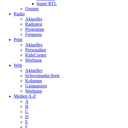
Super RTL
Quoten
Radio
Aktuelles
Radiotest
Programm
Frequenz
Print
Aktuelles
Personalien
KidsCorner
Werbung
Web
Aktuelles
Schwerpunkt-Serie
Kolumne
Gastautoren
Werbung
Medien A-Z
A
B
C
D
E
F