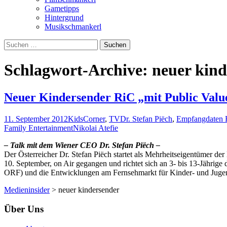
Gametipps
Hintergrund
Musikschmankerl
Suchen
nach:
Schlagwort-Archive: neuer kin
Neuer Kindersender RiC „mit Public Valu
11. September 2012
KidsCorner
,
TV
Dr. Stefan Piëch
,
Empfangdaten 
Family Entertainment
Nikolai Atefie
– Talk mit dem Wiener CEO Dr. Stefan Piëch –
Der Österreicher Dr. Stefan Piëch startet als Mehrheitseigentümer
10. September, on Air gegangen und richtet sich an 3- bis 13-Jährige
ORF) und die Entwicklungen am Fernsehmarkt für Kinder- und Juge
Medieninsider
>
neuer kindersender
Über Uns