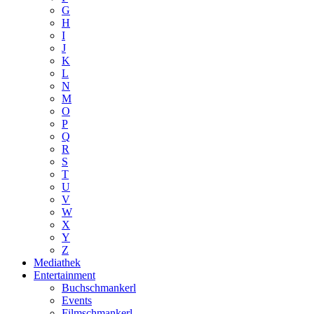
G
H
I
J
K
L
N
M
O
P
Q
R
S
T
U
V
W
X
Y
Z
Mediathek
Entertainment
Buchschmankerl
Events
Filmschmankerl