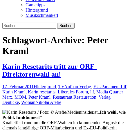
Gametipps
Hintergrund
Musikschmankerl
Suchen
nach:
Schlagwort-Archive: Peter
Kraml
Karin Resetarits tritt zur ORF-
Direktorenwahl an!
17. Februar 2011
Hintergrund
,
TV
Aufbau Verlag
,
EU-Parlament Lif
,
Karin Kraml
,
Karin resetarits
,
Liberales Forum
,
lif
,
Media Quarter
Marx
,
MQM
,
Peter Kraml
,
Restaurant Restauration
,
Verlag
Deuticke
,
Woman
Nikolai Atefie
„Ich weiß, wie
Politik funktioniert“
Knalleffekt rund um die ORF-Wahlen im kommenden August: die
ehemals langjährige ORF-Mitarbeiterin und Ex-EU-Politikerin