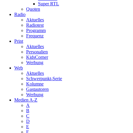
Super RTL
Quoten
Radio
Aktuelles
Radiotest
Programm
Frequenz
Print
Aktuelles
Personalien
KidsCorner
Werbung
Web
Aktuelles
Schwerpunkt-Serie
Kolumne
Gastautoren
Werbung
Medien A-Z
A
B
C
D
E
F