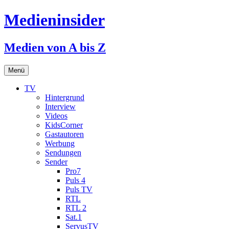
Medieninsider
Medien von A bis Z
Zum
Menü
Inhalt
springen
TV
Hintergrund
Interview
Videos
KidsCorner
Gastautoren
Werbung
Sendungen
Sender
Pro7
Puls 4
Puls TV
RTL
RTL 2
Sat.1
ServusTV