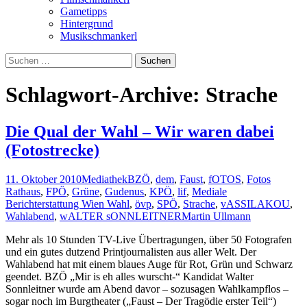
Gametipps
Hintergrund
Musikschmankerl
Suchen
nach:
Schlagwort-Archive: Strache
Die Qual der Wahl – Wir waren dabei
(Fotostrecke)
11. Oktober 2010
Mediathek
BZÖ
,
dem
,
Faust
,
fOTOS
,
Fotos
Rathaus
,
FPÖ
,
Grüne
,
Gudenus
,
KPÖ
,
lif
,
Mediale
Berichterstattung Wien Wahl
,
övp
,
SPÖ
,
Strache
,
vASSILAKOU
,
Wahlabend
,
wALTER sONNLEITNER
Martin Ullmann
Mehr als 10 Stunden TV-Live Übertragungen, über 50 Fotografen
und ein gutes dutzend Printjournalisten aus aller Welt. Der
Wahlabend hat mit einem blaues Auge für Rot, Grün und Schwarz
geendet. BZÖ „Mir is eh alles wurscht-“ Kandidat Walter
Sonnleitner wurde am Abend davor – sozusagen Wahlkampflos –
sogar noch im Burgtheater („Faust – Der Tragödie erster Teil“)