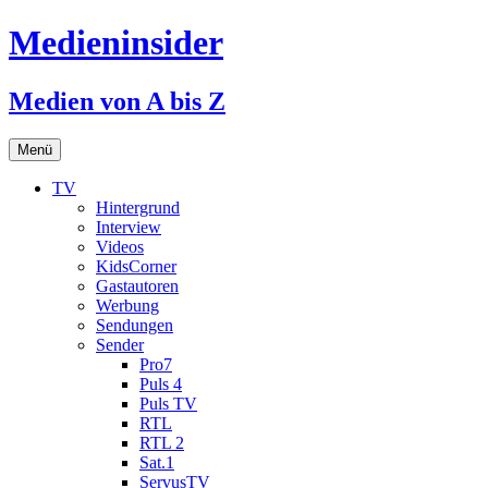
Medieninsider
Medien von A bis Z
Zum
Menü
Inhalt
springen
TV
Hintergrund
Interview
Videos
KidsCorner
Gastautoren
Werbung
Sendungen
Sender
Pro7
Puls 4
Puls TV
RTL
RTL 2
Sat.1
ServusTV