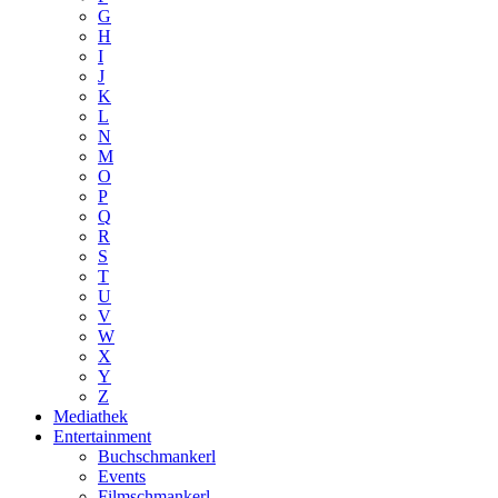
G
H
I
J
K
L
N
M
O
P
Q
R
S
T
U
V
W
X
Y
Z
Mediathek
Entertainment
Buchschmankerl
Events
Filmschmankerl