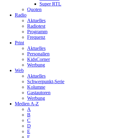
Super RTL
Quoten
Radio
Aktuelles
Radiotest
Programm
Frequenz
Print
Aktuelles
Personalien
KidsCorner
Werbung
Web
Aktuelles
Schwerpunkt-Serie
Kolumne
Gastautoren
Werbung
Medien A-Z
A
B
C
D
E
F