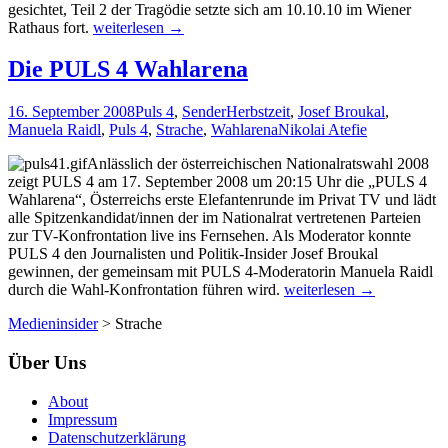
gesichtet, Teil 2 der Tragödie setzte sich am 10.10.10 im Wiener
Die
Rathaus fort.
weiterlesen
→
Qual
der
Die PULS 4 Wahlarena
Wahl
–
16. September 2008
Puls 4
,
Sender
Herbstzeit
,
Josef Broukal
,
Wir
Manuela Raidl
,
Puls 4
,
Strache
,
Wahlarena
Nikolai Atefie
waren
dabei
Anlässlich der österreichischen Nationalratswahl 2008
(Fotostrecke)
zeigt PULS 4 am 17. September 2008 um 20:15 Uhr die „PULS 4
Wahlarena“, Österreichs erste Elefantenrunde im Privat TV und lädt
alle Spitzenkandidat/innen der im Nationalrat vertretenen Parteien
zur TV-Konfrontation live ins Fernsehen. Als Moderator konnte
PULS 4 den Journalisten und Politik-Insider Josef Broukal
gewinnen, der gemeinsam mit PULS 4-Moderatorin Manuela Raidl
Die
durch die Wahl-Konfrontation führen wird.
weiterlesen
→
PULS
Medieninsider
>
Strache
4
Wahlarena
Über Uns
About
Impressum
Datenschutzerklärung