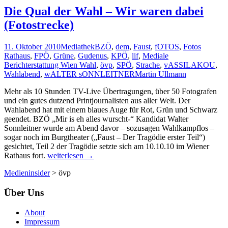
ganz
Die Qual der Wahl – Wir waren dabei
sicher
(Fotostrecke)
schaffen…
11. Oktober 2010
Mediathek
BZÖ
,
dem
,
Faust
,
fOTOS
,
Fotos
Rathaus
,
FPÖ
,
Grüne
,
Gudenus
,
KPÖ
,
lif
,
Mediale
Berichterstattung Wien Wahl
,
övp
,
SPÖ
,
Strache
,
vASSILAKOU
,
Wahlabend
,
wALTER sONNLEITNER
Martin Ullmann
Mehr als 10 Stunden TV-Live Übertragungen, über 50 Fotografen
und ein gutes dutzend Printjournalisten aus aller Welt. Der
Wahlabend hat mit einem blaues Auge für Rot, Grün und Schwarz
geendet. BZÖ „Mir is eh alles wurscht-“ Kandidat Walter
Sonnleitner wurde am Abend davor – sozusagen Wahlkampflos –
sogar noch im Burgtheater („Faust – Der Tragödie erster Teil“)
gesichtet, Teil 2 der Tragödie setzte sich am 10.10.10 im Wiener
Die
Rathaus fort.
weiterlesen
→
Qual
Medieninsider
>
övp
der
Wahl
Über Uns
–
Wir
waren
About
dabei
Impressum