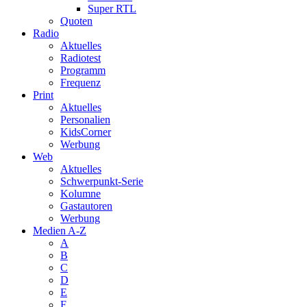
Super RTL
Quoten
Radio
Aktuelles
Radiotest
Programm
Frequenz
Print
Aktuelles
Personalien
KidsCorner
Werbung
Web
Aktuelles
Schwerpunkt-Serie
Kolumne
Gastautoren
Werbung
Medien A-Z
A
B
C
D
E
F