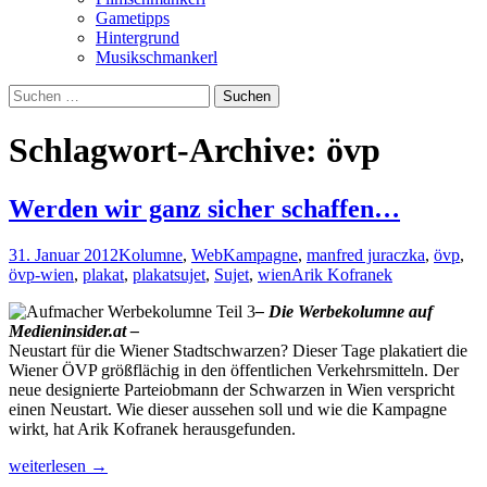
Gametipps
Hintergrund
Musikschmankerl
Suchen
nach:
Schlagwort-Archive: övp
Werden wir ganz sicher schaffen…
31. Januar 2012
Kolumne
,
Web
Kampagne
,
manfred juraczka
,
övp
,
övp-wien
,
plakat
,
plakatsujet
,
Sujet
,
wien
Arik Kofranek
– Die Werbekolumne auf
Medieninsider.at –
Neustart für die Wiener Stadtschwarzen? Dieser Tage plakatiert die
Wiener ÖVP größflächig in den öffentlichen Verkehrsmitteln. Der
neue designierte Parteiobmann der Schwarzen in Wien verspricht
einen Neustart. Wie dieser aussehen soll und wie die Kampagne
wirkt, hat Arik Kofranek herausgefunden.
Werden
weiterlesen
→
wir