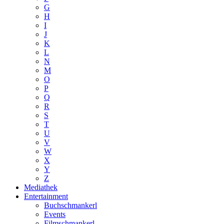
G
H
I
J
K
L
N
M
O
P
Q
R
S
T
U
V
W
X
Y
Z
Mediathek
Entertainment
Buchschmankerl
Events
Filmschmankerl