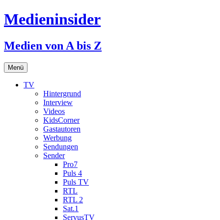
Medieninsider
Medien von A bis Z
Zum
Menü
Inhalt
springen
TV
Hintergrund
Interview
Videos
KidsCorner
Gastautoren
Werbung
Sendungen
Sender
Pro7
Puls 4
Puls TV
RTL
RTL 2
Sat.1
ServusTV