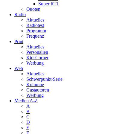
Super RTL
Quoten
Radio
Aktuelles
Radiotest
Programm
Frequenz
Print
Aktuelles
Personalien
KidsCorner
Werbung
Web
Aktuelles
Schwerpunkt-Serie
Kolumne
Gastautoren
Werbung
Medien A-Z
A
B
C
D
E
F