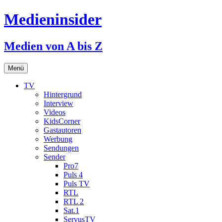
Medieninsider
Medien von A bis Z
Zum
Menü
Inhalt
springen
TV
Hintergrund
Interview
Videos
KidsCorner
Gastautoren
Werbung
Sendungen
Sender
Pro7
Puls 4
Puls TV
RTL
RTL 2
Sat.1
ServusTV