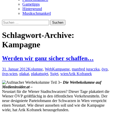
Gametipps
Hintergrund
Musikschmankerl
Suchen
nach:
Schlagwort-Archive:
Kampagne
Werden wir ganz sicher schaffen…
31. Januar 2012
Kolumne
,
Web
Kampagne
,
manfred juraczka
,
övp
,
övp-wien
,
plakat
,
plakatsujet
,
Sujet
,
wien
Arik Kofranek
– Die Werbekolumne auf
Medieninsider.at –
Neustart für die Wiener Stadtschwarzen? Dieser Tage plakatiert die
Wiener ÖVP größflächig in den öffentlichen Verkehrsmitteln. Der
neue designierte Parteiobmann der Schwarzen in Wien verspricht
einen Neustart. Wie dieser aussehen soll und wie die Kampagne
wirkt, hat Arik Kofranek herausgefunden.