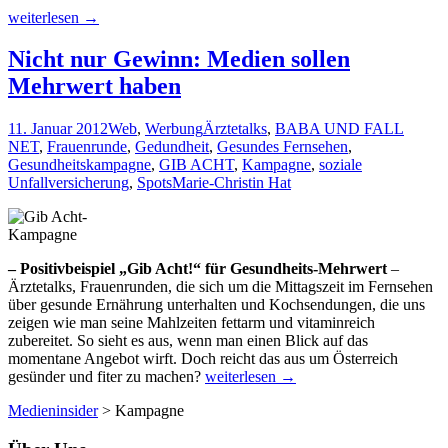
Werden
weiterlesen
→
wir
ganz
Nicht nur Gewinn: Medien sollen
sicher
Mehrwert haben
schaffen…
11. Januar 2012
Web
,
Werbung
Ärztetalks
,
BABA UND FALL
NET
,
Frauenrunde
,
Gedundheit
,
Gesundes Fernsehen
,
Gesundheitskampagne
,
GIB ACHT
,
Kampagne
,
soziale
Unfallversicherung
,
Spots
Marie-Christin Hat
– Positivbeispiel „Gib Acht!“ für Gesundheits-Mehrwert
–
Ärztetalks, Frauenrunden, die sich um die Mittagszeit im Fernsehen
über gesunde Ernährung unterhalten und Kochsendungen, die uns
zeigen wie man seine Mahlzeiten fettarm und vitaminreich
zubereitet. So sieht es aus, wenn man einen Blick auf das
momentane Angebot wirft. Doch reicht das aus um Österreich
Nicht
gesünder und fiter zu machen?
weiterlesen
→
nur
Medieninsider
>
Kampagne
Gewinn:
Medien
sollen