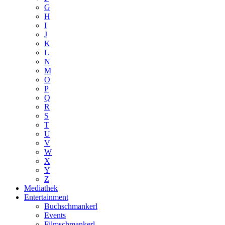
G
H
I
J
K
L
N
M
O
P
Q
R
S
T
U
V
W
X
Y
Z
Mediathek
Entertainment
Buchschmankerl
Events
Filmschmankerl