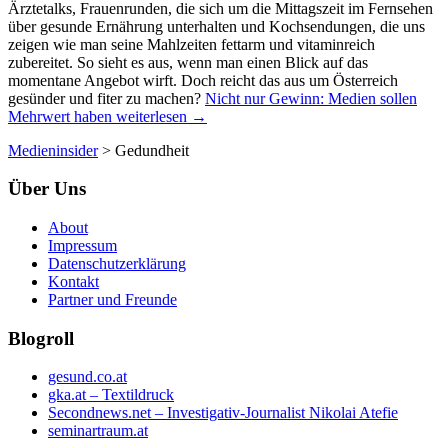
Ärztetalks, Frauenrunden, die sich um die Mittagszeit im Fernsehen
über gesunde Ernährung unterhalten und Kochsendungen, die uns
zeigen wie man seine Mahlzeiten fettarm und vitaminreich
zubereitet. So sieht es aus, wenn man einen Blick auf das
momentane Angebot wirft. Doch reicht das aus um Österreich
gesünder und fiter zu machen?
Nicht nur Gewinn: Medien sollen
Mehrwert haben
weiterlesen
→
Medieninsider
>
Gedundheit
Über Uns
About
Impressum
Datenschutzerklärung
Kontakt
Partner und Freunde
Blogroll
gesund.co.at
gka.at – Textildruck
Secondnews.net – Investigativ-Journalist Nikolai Atefie
seminartraum.at