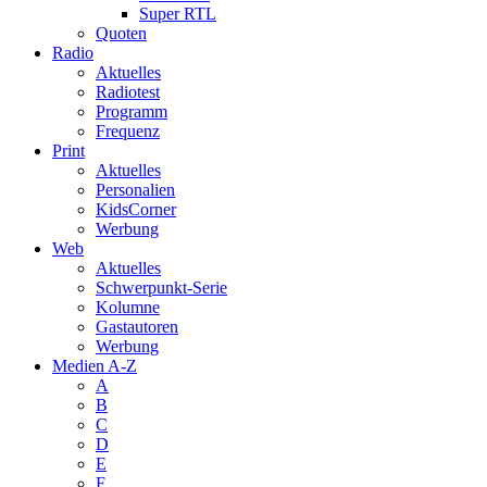
Super RTL
Quoten
Radio
Aktuelles
Radiotest
Programm
Frequenz
Print
Aktuelles
Personalien
KidsCorner
Werbung
Web
Aktuelles
Schwerpunkt-Serie
Kolumne
Gastautoren
Werbung
Medien A-Z
A
B
C
D
E
F