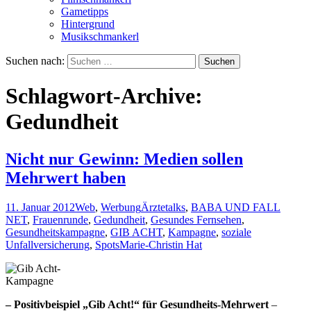
Gametipps
Hintergrund
Musikschmankerl
Suchen nach:
Schlagwort-Archive:
Gedundheit
Nicht nur Gewinn: Medien sollen
Mehrwert haben
11. Januar 2012
Web
,
Werbung
Ärztetalks
,
BABA UND FALL
NET
,
Frauenrunde
,
Gedundheit
,
Gesundes Fernsehen
,
Gesundheitskampagne
,
GIB ACHT
,
Kampagne
,
soziale
Unfallversicherung
,
Spots
Marie-Christin Hat
– Positivbeispiel „Gib Acht!“ für Gesundheits-Mehrwert
–