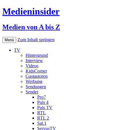
Medieninsider
Medien von A bis Z
Zum Inhalt springen
Menü
TV
Hintergrund
Interview
Videos
KidsCorner
Gastautoren
Werbung
Sendungen
Sender
Pro7
Puls 4
Puls TV
RTL
RTL 2
Sat.1
ServusTV