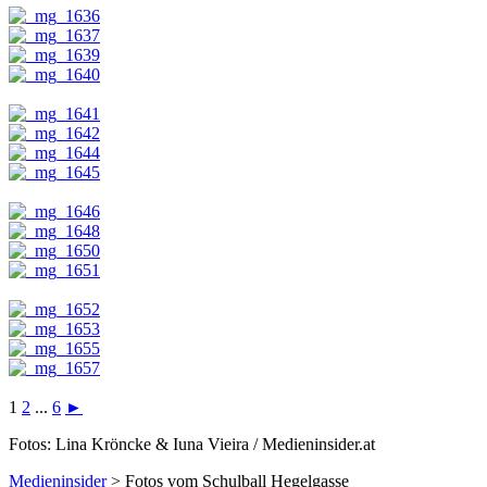
1
2
...
6
►
Fotos: Lina Kröncke & Iuna Vieira / Medieninsider.at
Medieninsider
>
Fotos vom Schulball Hegelgasse