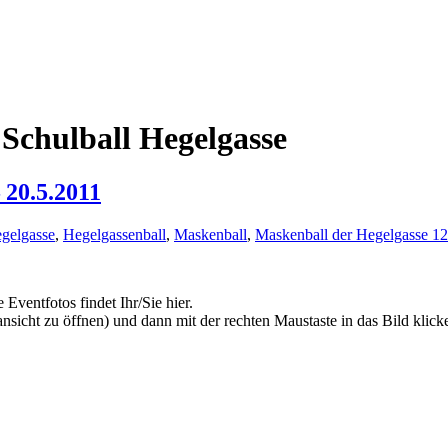
Schulball Hegelgasse
 20.5.2011
egelgasse
,
Hegelgassenball
,
Maskenball
,
Maskenball der Hegelgasse 12
ventfotos findet Ihr/Sie hier.
sicht zu öffnen) und dann mit der rechten Maustaste in das Bild klick