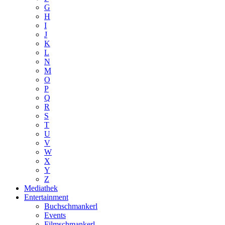
G
H
I
J
K
L
N
M
O
P
Q
R
S
T
U
V
W
X
Y
Z
Mediathek
Entertainment
Buchschmankerl
Events
Filmschmankerl