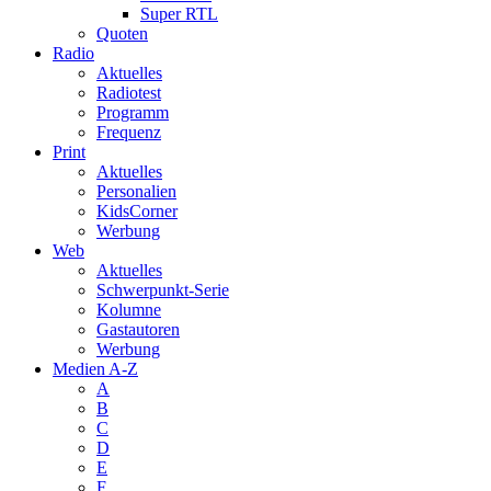
Super RTL
Quoten
Radio
Aktuelles
Radiotest
Programm
Frequenz
Print
Aktuelles
Personalien
KidsCorner
Werbung
Web
Aktuelles
Schwerpunkt-Serie
Kolumne
Gastautoren
Werbung
Medien A-Z
A
B
C
D
E
F