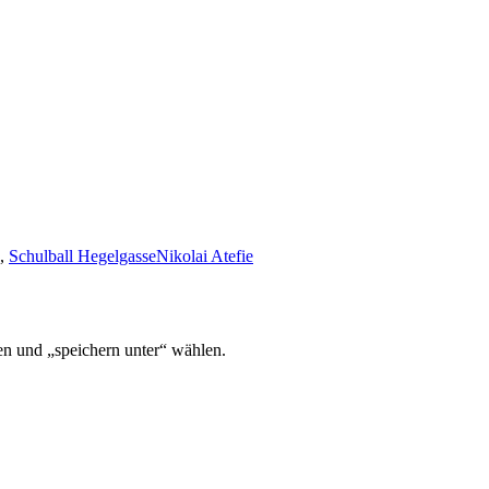
,
Schulball Hegelgasse
Nikolai Atefie
en und „speichern unter“ wählen.