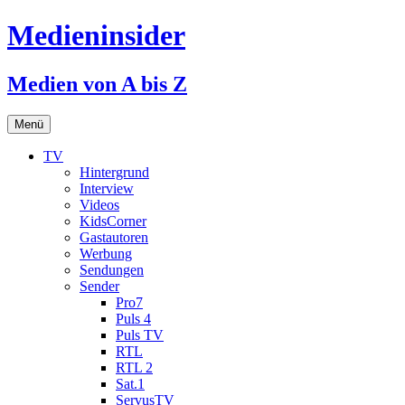
Medieninsider
Medien von A bis Z
Zum
Menü
Inhalt
springen
TV
Hintergrund
Interview
Videos
KidsCorner
Gastautoren
Werbung
Sendungen
Sender
Pro7
Puls 4
Puls TV
RTL
RTL 2
Sat.1
ServusTV