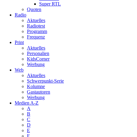
Super RTL
Quoten
Radio
Aktuelles
Radiotest
Programm
Frequenz
Print
Aktuelles
Personalien
KidsCorner
Werbung
Web
Aktuelles
Schwerpunkt-Serie
Kolumne
Gastautoren
Werbung
Medien A-Z
A
B
C
D
E
F