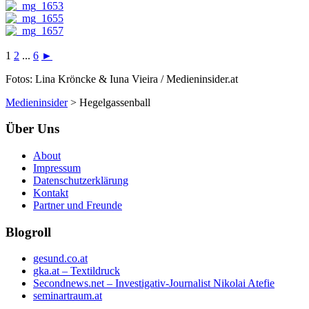
1
2
...
6
►
Fotos: Lina Kröncke & Iuna Vieira / Medieninsider.at
Medieninsider
>
Hegelgassenball
Über Uns
About
Impressum
Datenschutzerklärung
Kontakt
Partner und Freunde
Blogroll
gesund.co.at
gka.at – Textildruck
Secondnews.net – Investigativ-Journalist Nikolai Atefie
seminartraum.at