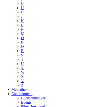
G
H
I
J
K
L
N
M
O
P
Q
R
S
T
U
V
W
X
Y
Z
Mediathek
Entertainment
Buchschmankerl
Events
Filmschmankerl