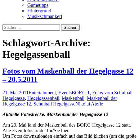
Gametipps
Hintergrund
Musikschmankerl
Suchen
nach:
Schlagwort-Archive:
Hegelgassenball
Fotos vom Maskenball der Hegelgasse 12
– 20.5.2011
21. Mai 2011
Entertainment
,
Events
BORG 1
,
Fotos vom Schulball
Hegelgasse
,
Hegelgassenball
,
Maskenball
,
Maskenball der
Hegelgasse 12
,
Schulball Hegelgasse
Nikolai Atefie
Aktuelle Fotostrecke: Maskenball der Hegelgasse 12
Am 20. Mai fand der Maskenball des BORG Hegelgasse 12 statt.
Alle Eventfotos findet Ihr/Sie hier.
Um Fotos downzuloaden einfach auf das Bild klicken (um die große