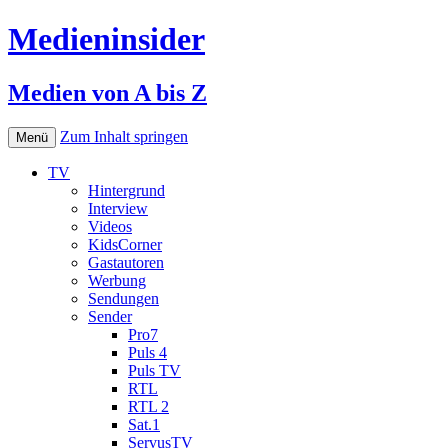
Medieninsider
Medien von A bis Z
Zum Inhalt springen
Menü
TV
Hintergrund
Interview
Videos
KidsCorner
Gastautoren
Werbung
Sendungen
Sender
Pro7
Puls 4
Puls TV
RTL
RTL 2
Sat.1
ServusTV