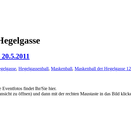
Hegelgasse
 20.5.2011
egelgasse
,
Hegelgassenball
,
Maskenball
,
Maskenball der Hegelgasse 12
ventfotos findet Ihr/Sie hier.
sicht zu öffnen) und dann mit der rechten Maustaste in das Bild klick