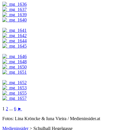
1
2
...
6
►
Fotos: Lina Kröncke & Iuna Vieira / Medieninsider.at
Medieninsider
>
Schulball Hegelgasse