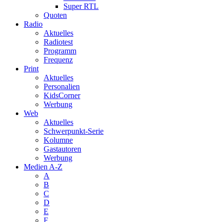
Super RTL
Quoten
Radio
Aktuelles
Radiotest
Programm
Frequenz
Print
Aktuelles
Personalien
KidsCorner
Werbung
Web
Aktuelles
Schwerpunkt-Serie
Kolumne
Gastautoren
Werbung
Medien A-Z
A
B
C
D
E
F