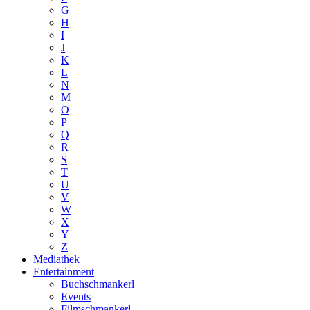
G
H
I
J
K
L
N
M
O
P
Q
R
S
T
U
V
W
X
Y
Z
Mediathek
Entertainment
Buchschmankerl
Events
Filmschmankerl