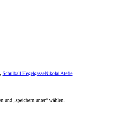
,
Schulball Hegelgasse
Nikolai Atefie
en und „speichern unter“ wählen.