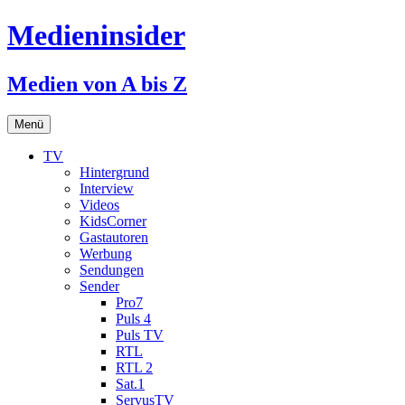
Medieninsider
Medien von A bis Z
Zum
Menü
Inhalt
springen
TV
Hintergrund
Interview
Videos
KidsCorner
Gastautoren
Werbung
Sendungen
Sender
Pro7
Puls 4
Puls TV
RTL
RTL 2
Sat.1
ServusTV