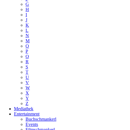
G
H
I
J
K
L
N
M
O
P
Q
R
S
T
U
V
W
X
Y
Z
Mediathek
Entertainment
Buchschmankerl
Events
Filmschmankerl