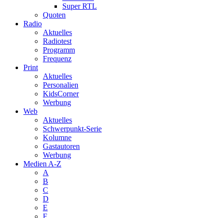
Super RTL
Quoten
Radio
Aktuelles
Radiotest
Programm
Frequenz
Print
Aktuelles
Personalien
KidsCorner
Werbung
Web
Aktuelles
Schwerpunkt-Serie
Kolumne
Gastautoren
Werbung
Medien A-Z
A
B
C
D
E
F