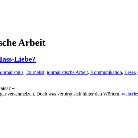
sche Arbeit
Hass-Liebe?
Journalismus
,
Journalist
,
journalistische Arbeit
,
Kommunikation
,
Leser
,
nder? –
Journal
sogar verschmelzen. Doch was verbirgt sich hinter den Wörtern,
weiterl
und
Public
Relation
–
eine
Hass-
Liebe?