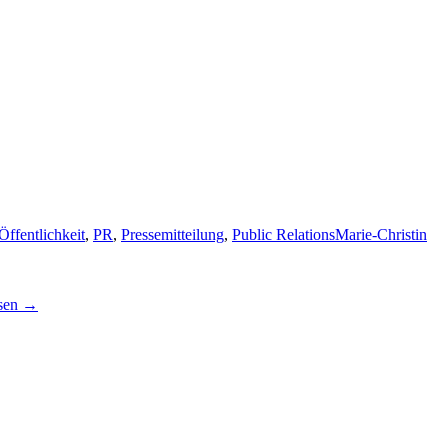
Öffentlichkeit
,
PR
,
Pressemitteilung
,
Public Relations
Marie-Christin
ismus
esen
→
s