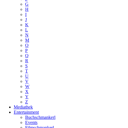
G
H
I
J
K
L
N
M
O
P
Q
R
S
T
U
V
W
X
Y
Z
Mediathek
Entertainment
Buchschmankerl
Events
Filmschmankerl