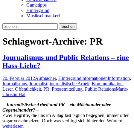
Gametipps
Hintergrund
Musikschmankerl
Suchen
nach:
Schlagwort-Archive: PR
Journalismus und Public Relations – eine
Hass-Liebe?
20. Februar 2012
Aufmacher
,
Hintergrundinformationen
Information
,
Journalismus
,
Journalist
,
journalistische Arbeit
,
Kommunikation
,
Leser
,
Öffentlichkeit
,
PR
,
Pressemitteilung
,
Public Relations
Marie-
Christin Hat
– Journalistische Arbeit und PR – ein Miteinander oder
Gegeneinander? –
Zwei Begriffe, die uns im Alltag fast täglich begegnen, immer öfter
Journ
sogar verschmelzen. Doch was verbirgt sich hinter den Wörtern,
und
weiterlesen
→
Publi