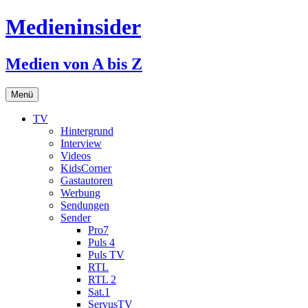
Medieninsider
Medien von A bis Z
Zum
Menü
Inhalt
springen
TV
Hintergrund
Interview
Videos
KidsCorner
Gastautoren
Werbung
Sendungen
Sender
Pro7
Puls 4
Puls TV
RTL
RTL 2
Sat.1
ServusTV