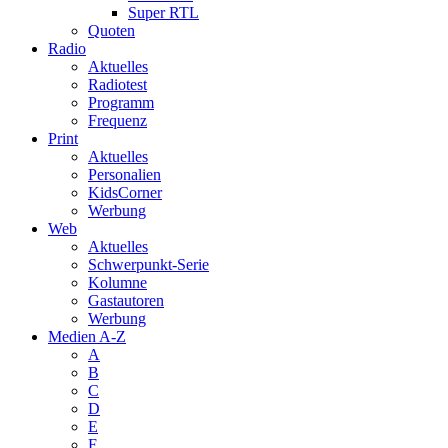
Super RTL
Quoten
Radio
Aktuelles
Radiotest
Programm
Frequenz
Print
Aktuelles
Personalien
KidsCorner
Werbung
Web
Aktuelles
Schwerpunkt-Serie
Kolumne
Gastautoren
Werbung
Medien A-Z
A
B
C
D
E
F