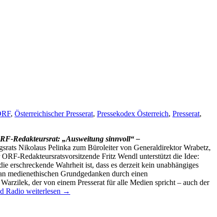
ORF
,
Österreichischer Presserat
,
Pressekodex Österreich
,
Presserat
,
ORF-Redakteursrat: „Ausweitung sinnvoll“ –
rats Nikolaus Pelinka zum Büroleiter von Generaldirektor Wrabetz,
 ORF-Redakteursratsvorsitzende Fritz Wendl unterstützt die Idee:
ie erschreckende Wahrheit ist, dass es derzeit kein unabhängiges
aß an medienethischen Grundgedanken durch einen
arzilek, der von einem Presserat für alle Medien spricht – auch der
nd Radio
weiterlesen
→