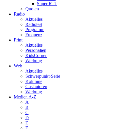
Super RTL
Quoten
Radio
Aktuelles
Radiotest
Programm
Frequenz
Print
Aktuelles
Personalien
KidsCorner
Werbung
Web
Aktuelles
Schwerpunkt-Serie
Kolumne
Gastautoren
Werbung
Medien A-Z
A
B
C
D
E
F