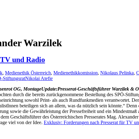
ander Warzilek
r TV und Radio
ik
,
Medienethik Österreich
,
Medienethikkomission
,
Nikolaus Pelinka
,
-Stiftungsrat
Nikolai Atefie
Update:Presserat-Geschäftsführer Warzilek & 
ten durch die bereits zurückgenommene Bestellung des SPÖ-Stiftungs
gseinrichtung sowohl Print- als auch Rundfunkmedien verantwortet. Der
tInnen beteiligen sich an allem, was da nützlich sein könnte.“ Denn d
cherung sowie die Gewährleistung der Pressefreiheit und ein Mindestm
dem Geschäftsführer des Österreichischen Presserates Mag. Alexander W
age viel von der Idee.
Exklusiv: Forderungen nach Presserat für TV u