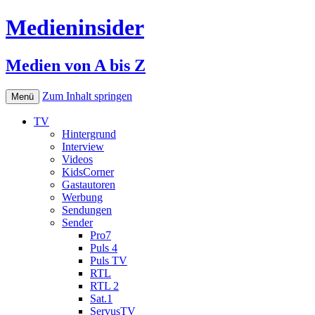
Medieninsider
Medien von A bis Z
Zum Inhalt springen
Menü
TV
Hintergrund
Interview
Videos
KidsCorner
Gastautoren
Werbung
Sendungen
Sender
Pro7
Puls 4
Puls TV
RTL
RTL 2
Sat.1
ServusTV