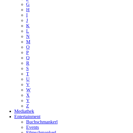
G
H
I
J
K
L
N
M
O
P
Q
R
S
T
U
V
W
X
Y
Z
Mediathek
Entertainment
Buchschmankerl
Events
Filmschmankerl