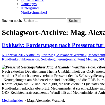
Gametipps
Hintergrund
Musikschmankerl
Suchen nach:
Schlagwort-Archive: Mag. Alex
Exklusiv: Forderungen nach Presserat fü
6. Februar 2012
Aktuelles
,
Print
Mag. Alexander Warzilek
,
Medieneth
Rundfunkethikkomission
,
Selbstregulierungseinrichtung Medien
,
SPÖ
Nach aktuellen Debatten zum Thema Unabhängikeit des ORF, angefoch
wird der Ruf nach einem vereinten Presserat der als Selbstregulierun
„Neuregelungen am Mediensektor sind überfällig und die ORF-Journalis
Kontrollorgan für TV und Radio gibt, die redaktionelle Qualitätssi
Rundfunkehrenkodex überprüft. Medieninsider.at sprach exklusiv mit 
ORF-Redakteursratsvorsitzende Wendl hält auf Medieninsider.at-Anfr
Medieninsider
>
Mag. Alexander Warzilek