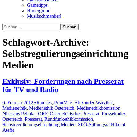
Gametipps
Hintergrund
Musikschmankerl
Suchen
nach:
Schlagwort-Archive:
Selbstregulierungseinrichtung
Medien
Exklusiv: Forderungen nach Presserat
für TV und Radio
6. Februar 2012
Aktuelles
,
Print
Mag. Alexander Warzilek
,
Medienethik
,
Medienethik Österreich
,
Medienethikkomission
,
Nikolaus Pelinka
,
ORF
,
Österreichischer Presserat
,
Pressekodex
Österreich
,
Presserat
,
Rundfunkethikkomission
,
Selbstregulierungseinrichtung Medien
,
SPÖ-Stiftungsrat
Nikolai
Atefie