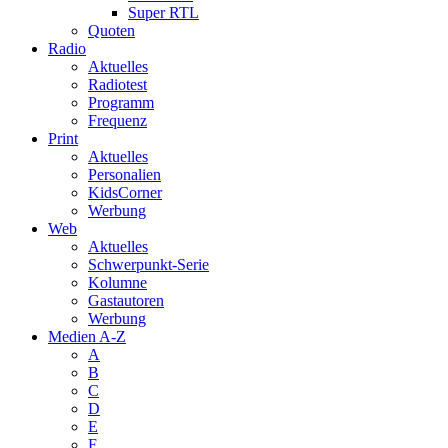
Super RTL
Quoten
Radio
Aktuelles
Radiotest
Programm
Frequenz
Print
Aktuelles
Personalien
KidsCorner
Werbung
Web
Aktuelles
Schwerpunkt-Serie
Kolumne
Gastautoren
Werbung
Medien A-Z
A
B
C
D
E
F