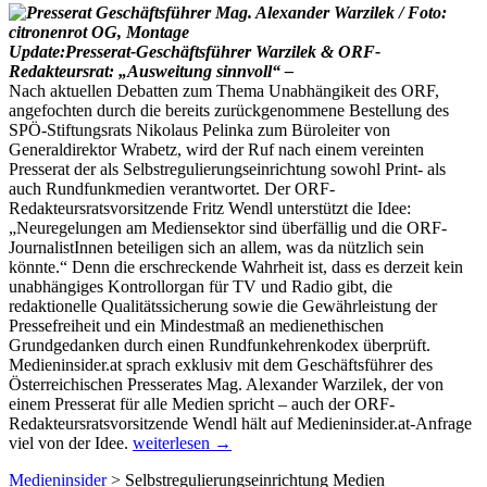
Update:Presserat-Geschäftsführer Warzilek & ORF-
Redakteursrat: „Ausweitung sinnvoll“ –
Nach aktuellen Debatten zum Thema Unabhängikeit des ORF,
angefochten durch die bereits zurückgenommene Bestellung des
SPÖ-Stiftungsrats Nikolaus Pelinka zum Büroleiter von
Generaldirektor Wrabetz, wird der Ruf nach einem vereinten
Presserat der als Selbstregulierungseinrichtung sowohl Print- als
auch Rundfunkmedien verantwortet. Der ORF-
Redakteursratsvorsitzende Fritz Wendl unterstützt die Idee:
„Neuregelungen am Mediensektor sind überfällig und die ORF-
JournalistInnen beteiligen sich an allem, was da nützlich sein
könnte.“ Denn die erschreckende Wahrheit ist, dass es derzeit kein
unabhängiges Kontrollorgan für TV und Radio gibt, die
redaktionelle Qualitätssicherung sowie die Gewährleistung der
Pressefreiheit und ein Mindestmaß an medienethischen
Grundgedanken durch einen Rundfunkehrenkodex überprüft.
Medieninsider.at sprach exklusiv mit dem Geschäftsführer des
Österreichischen Presserates Mag. Alexander Warzilek, der von
einem Presserat für alle Medien spricht – auch der ORF-
Redakteursratsvorsitzende Wendl hält auf Medieninsider.at-Anfrage
Exklusiv:
viel von der Idee.
weiterlesen
→
Forderungen
Medieninsider
>
Selbstregulierungseinrichtung Medien
nach