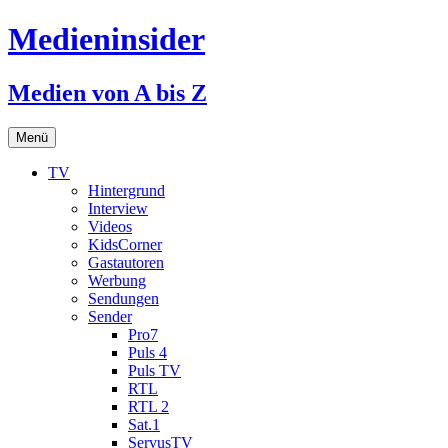
Medieninsider
Medien von A bis Z
Zum
Menü
Inhalt
springen
TV
Hintergrund
Interview
Videos
KidsCorner
Gastautoren
Werbung
Sendungen
Sender
Pro7
Puls 4
Puls TV
RTL
RTL 2
Sat.1
ServusTV