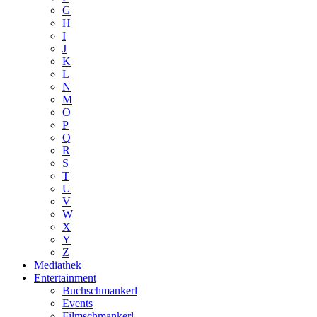
G
H
I
J
K
L
N
M
O
P
Q
R
S
T
U
V
W
X
Y
Z
Mediathek
Entertainment
Buchschmankerl
Events
Filmschmankerl