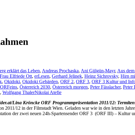
Rahmen
rg erklärt das Leben
,
Andreas Prochaska
,
Ani Gülgün-Mayr
,
Aus dem
Frau Elfriede Ott
,
erLesen
,
Gerhard Jelinek
,
Heinz Sichrovsky
,
Hirn mi
k
,
Okidoki
,
Okidoki Gebärden
,
ORF 2
,
ORF 3
,
ORF 3 Kultur und Inf
ORFeins
,
Österreich 2030
,
Österreich morgen
,
Peter Fässlacher
,
Peter 
,
Wolfgang Thaler
Nikolai Atefie
ORF Programmpräsentation 2011/12: Termiten 
 2011/12 in der Filmstadt Wien. Geladen war wie in den letzten Jahr
ntation der zwei neuen 24h-Spartensender ORF 3 (ORF III) – Kultur u