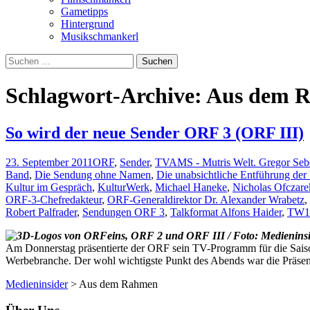
Gametipps
Hintergrund
Musikschmankerl
Suchen
nach:
Schlagwort-Archive: Aus dem 
So wird der neue Sender ORF 3 (ORF III)
23. September 2011
ORF
,
Sender
,
TV
AMS - Mutris Welt. Gregor Sebe
Band
,
Die Sendung ohne Namen
,
Die unabsichtliche Entführung der 
Kultur im Gespräch
,
KulturWerk
,
Michael Haneke
,
Nicholas Ofczare
ORF-3-Chefredakteur
,
ORF-Generaldirektor Dr. Alexander Wrabetz
,
Robert Palfrader
,
Sendungen ORF 3
,
Talkformat Alfons Haider
,
TW1
Am Donnerstag präsentierte der ORF sein TV-Programm für die Saison
Werbebranche. Der wohl wichtigste Punkt des Abends war die Präse
Medieninsider
>
Aus dem Rahmen