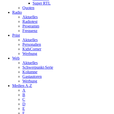
Super RTL
Quoten
Radio
Aktuelles
Radiotest
Programm
Frequenz
Print
Aktuelles
Personalien
KidsCorner
Werbung
Web
Aktuelles
Schwerpunkt-Serie
Kolumne
Gastautoren
Werbung
Medien A-Z
A
B
C
D
E
F