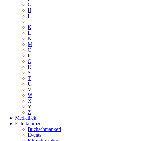
G
H
I
J
K
L
N
M
O
P
Q
R
S
T
U
V
W
X
Y
Z
Mediathek
Entertainment
Buchschmankerl
Events
Filmschmankerl