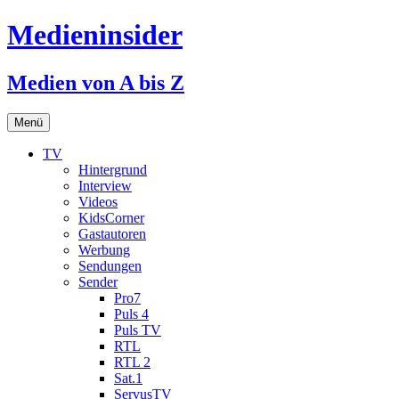
Medieninsider
Medien von A bis Z
Zum
Menü
Inhalt
springen
TV
Hintergrund
Interview
Videos
KidsCorner
Gastautoren
Werbung
Sendungen
Sender
Pro7
Puls 4
Puls TV
RTL
RTL 2
Sat.1
ServusTV