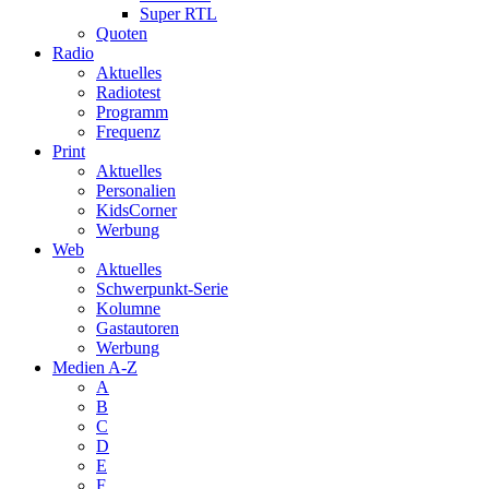
Super RTL
Quoten
Radio
Aktuelles
Radiotest
Programm
Frequenz
Print
Aktuelles
Personalien
KidsCorner
Werbung
Web
Aktuelles
Schwerpunkt-Serie
Kolumne
Gastautoren
Werbung
Medien A-Z
A
B
C
D
E
F