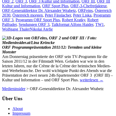
ORF 2
,
ORF 3
,
ORF 3 Kultur und Information
,
ORF III
,
ORF III
Kultur und Information
,
ORF Sport Plus
,
ORF-3-Chefredakteur
,
ORF-Generaldirektor Dr. Alexander Wrabetz
,
ORFeins
,
Österreich
2030
,
Österreich morgen
,
Peter Fässlacher
,
Peter Liska
,
Programm
ORF 3
,
Programm ORF Sport Plus
,
Robert Kratky
,
Robert
Palfrader
,
Sendungen ORF 3
,
Talkformat Alfons Haider
,
TW1
,
Wolfgang Thaler
Nikolai Atefie
ORF Programmpräsentation 2011/12: Termiten und kleine
Monster
Am Donnerstag präsentierte der ORF sein TV-Programm für die
Saison 2011/12 in der Filmstadt Wien. Geladen war wie in den
letzten Jahren, nur die Crème de la Crème der heimischen Medien-
und Werbebranche. Der wohl wichtigste Punkt des Abends war die
Präsentation der zwei neuen 24h-Spartensender ORF 3 (ORF III) –
So
Kultur und Information – und ORF Sport Plus.
weiterlesen
→
wird
Medieninsider
>
ORF-Generaldirektor Dr. Alexander Wrabetz
der
neue
Über Uns
Sender
ORF
3
About
(ORF
Impressum