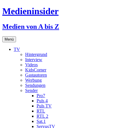
Medieninsider
Medien von A bis Z
Zum
Menü
Inhalt
springen
TV
Hintergrund
Interview
Videos
KidsCorner
Gastautoren
Werbung
Sendungen
Sender
Pro7
Puls 4
Puls TV
RTL
RTL 2
Sat.1
ServusTV