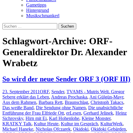
Gametipps
Hintergrund
Musikschmankerl
Suchen
nach:
Schlagwort-Archive: ORF-
Generaldirektor Dr. Alexander
Wrabetz
So wird der neue Sender ORF 3 (ORF III)
23. September 2011
ORF
,
Sender
,
TV
AMS - Mutris Welt. Gregor
Seberg erklärt das Leben
,
Andreas Prochaska
,
Ani Gülgün-Mayr
,
Aus dem Rahmen
,
Barbara Rett
,
Braunschlag
,
Christoph Takacs
,
Das weiße Band
,
Die Sendung ohne Namen
,
Die unabsichtliche
Entführung der Frau Elfriede Ott
,
erLesen
,
Gerhard Jelinek
,
Heinz
Sichrovsky
,
Hirn mit Ei
,
Karl Hohenlohe
,
Kleine Monster
,
KRATKY Talk
,
Kultur Heute
,
Kultur im Gespräch
,
KulturWerk
,
Michael Haneke
,
Nicholas Ofczarek
,
Okidoki
,
Okidoki Gebärden
,