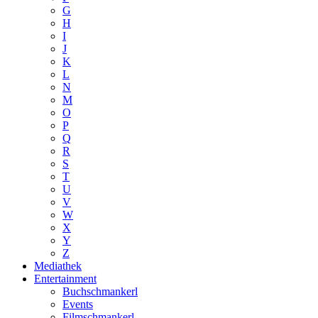
G
H
I
J
K
L
N
M
O
P
Q
R
S
T
U
V
W
X
Y
Z
Mediathek
Entertainment
Buchschmankerl
Events
Filmschmankerl