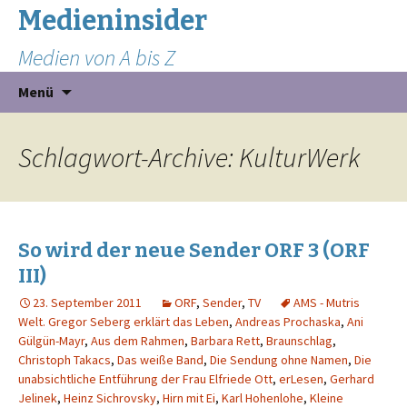
Medieninsider
Medien von A bis Z
Zum
Suchen
Menü
Inhalt
nach:
springen
Schlagwort-Archive: KulturWerk
So wird der neue Sender ORF 3 (ORF
III)
23. September 2011
ORF
,
Sender
,
TV
AMS - Mutris
Welt. Gregor Seberg erklärt das Leben
,
Andreas Prochaska
,
Ani
Gülgün-Mayr
,
Aus dem Rahmen
,
Barbara Rett
,
Braunschlag
,
Christoph Takacs
,
Das weiße Band
,
Die Sendung ohne Namen
,
Die
unabsichtliche Entführung der Frau Elfriede Ott
,
erLesen
,
Gerhard
Jelinek
,
Heinz Sichrovsky
,
Hirn mit Ei
,
Karl Hohenlohe
,
Kleine