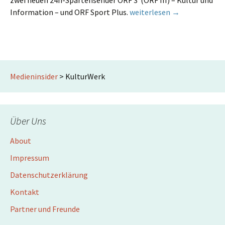
zwei neuen 24h-Spartensender ORF 3 (ORF III) – Kultur und
So wird der neue Sender ORF 
Information – und ORF Sport Plus.
weiterlesen
→
Medieninsider
>
KulturWerk
Über Uns
About
Impressum
Datenschutzerklärung
Kontakt
Partner und Freunde