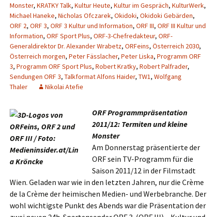
Monster
,
KRATKY Talk
,
Kultur Heute
,
Kultur im Gespräch
,
KulturWerk
,
Michael Haneke
,
Nicholas Ofczarek
,
Okidoki
,
Okidoki Gebärden
,
ORF 2
,
ORF 3
,
ORF 3 Kultur und Information
,
ORF III
,
ORF III Kultur und
Information
,
ORF Sport Plus
,
ORF-3-Chefredakteur
,
ORF-
Generaldirektor Dr. Alexander Wrabetz
,
ORFeins
,
Österreich 2030
,
Österreich morgen
,
Peter Fässlacher
,
Peter Liska
,
Programm ORF
3
,
Programm ORF Sport Plus
,
Robert Kratky
,
Robert Palfrader
,
Sendungen ORF 3
,
Talkformat Alfons Haider
,
TW1
,
Wolfgang
Thaler
Nikolai Atefie
ORF Programmpräsentation
2011/12: Termiten und kleine
Monster
Am Donnerstag präsentierte der
ORF sein TV-Programm für die
Saison 2011/12 in der Filmstadt
Wien. Geladen war wie in den letzten Jahren, nur die Crème
de la Crème der heimischen Medien- und Werbebranche. Der
wohl wichtigste Punkt des Abends war die Präsentation der