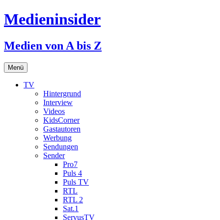
Medieninsider
Medien von A bis Z
Zum
Menü
Inhalt
springen
TV
Hintergrund
Interview
Videos
KidsCorner
Gastautoren
Werbung
Sendungen
Sender
Pro7
Puls 4
Puls TV
RTL
RTL 2
Sat.1
ServusTV