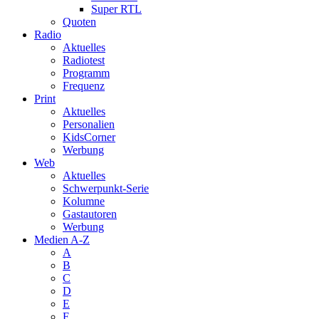
Super RTL
Quoten
Radio
Aktuelles
Radiotest
Programm
Frequenz
Print
Aktuelles
Personalien
KidsCorner
Werbung
Web
Aktuelles
Schwerpunkt-Serie
Kolumne
Gastautoren
Werbung
Medien A-Z
A
B
C
D
E
F