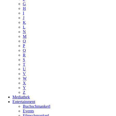
G
H
I
J
K
L
N
M
O
P
Q
R
S
T
U
V
W
X
Y
Z
Mediathek
Entertainment
Buchschmankerl
Events
Filmschmankerl