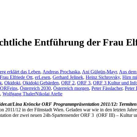
chtliche Entführung der Frau El
rg erklärt das Leben
,
Andreas Prochaska
,
Ani Gülgün-Mayr
,
Aus dem
Frau Elfriede Ott
,
erLesen
,
Gerhard Jelinek
,
Heinz Sichrovsky
,
Hirn mi
k
,
Okidoki
,
Okidoki Gebärden
,
ORF 2
,
ORF 3
,
ORF 3 Kultur und Inf
ORFeins
,
Österreich 2030
,
Österreich morgen
,
Peter Fässlacher
,
Peter 
,
Wolfgang Thaler
Nikolai Atefie
ORF Programmpräsentation 2011/12: Termiten 
 2011/12 in der Filmstadt Wien. Geladen war wie in den letzten Jahr
ntation der zwei neuen 24h-Spartensender ORF 3 (ORF III) – Kultur u