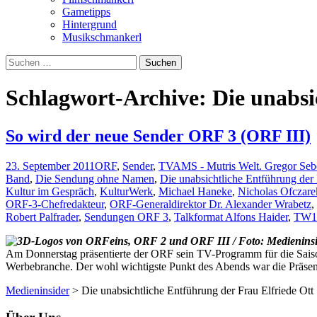
Gametipps
Hintergrund
Musikschmankerl
Suchen
nach:
Schlagwort-Archive: Die unabsi
So wird der neue Sender ORF 3 (ORF III)
23. September 2011
ORF
,
Sender
,
TV
AMS - Mutris Welt. Gregor Sebe
Band
,
Die Sendung ohne Namen
,
Die unabsichtliche Entführung der 
Kultur im Gespräch
,
KulturWerk
,
Michael Haneke
,
Nicholas Ofczare
ORF-3-Chefredakteur
,
ORF-Generaldirektor Dr. Alexander Wrabetz
,
Robert Palfrader
,
Sendungen ORF 3
,
Talkformat Alfons Haider
,
TW1
Am Donnerstag präsentierte der ORF sein TV-Programm für die Saison
Werbebranche. Der wohl wichtigste Punkt des Abends war die Präse
Medieninsider
>
Die unabsichtliche Entführung der Frau Elfriede Ott