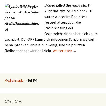
„Video killed the radio star?“
Auch das zweite Halbjahr 2010
wurde wieder im Radiotest
festgehalten, doch die
Radionutzung der
ÖsterreicherInnen hat sich kaum
geändert. Der ORF kann sich mit seinen Sendern weiterhin
behaupten (er verliert nur wenig) und die privaten
Weiterhin keine großen Verände
Radiosender gewinnen leicht.
weiterlesen
→
Medieninsider
>
HiT FM
Über Uns