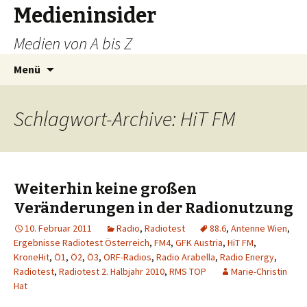
Medieninsider
Medien von A bis Z
Zum
Suchen
Menü
Inhalt
nach:
springen
Schlagwort-Archive: HiT FM
Weiterhin keine großen
Veränderungen in der Radionutzung
10. Februar 2011
Radio
,
Radiotest
88.6
,
Antenne Wien
,
Ergebnisse Radiotest Österreich
,
FM4
,
GFK Austria
,
HiT FM
,
KroneHit
,
Ö1
,
Ö2
,
Ö3
,
ORF-Radios
,
Radio Arabella
,
Radio Energy
,
Radiotest
,
Radiotest 2. Halbjahr 2010
,
RMS TOP
Marie-Christin
Hat